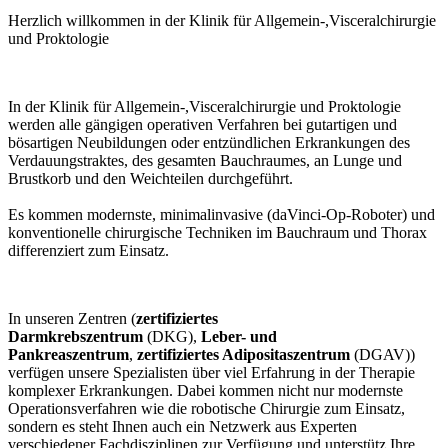
Herzlich willkommen in der Klinik für Allgemein-,Visceralchirurgie
und Proktologie
In der Klinik für Allgemein-,Visceralchirurgie und Proktologie
werden alle gängigen operativen Verfahren bei gutartigen und
bösartigen Neubildungen oder entzündlichen Erkrankungen des
Verdauungstraktes, des gesamten Bauchraumes, an Lunge und
Brustkorb und den Weichteilen durchgeführt.
Es kommen modernste, minimalinvasive (daVinci-Op-Roboter) und
konventionelle chirurgische Techniken im Bauchraum und Thorax
differenziert zum Einsatz.
In unseren Zentren (
zertifiziertes
Darmkrebszentrum
(DKG),
Leber- und
Pankreaszentrum
,
zertifiziertes Adipositaszentrum
(DGAV))
verfügen unsere Spezialisten über viel Erfahrung in der Therapie
komplexer Erkrankungen. Dabei kommen nicht nur modernste
Operationsverfahren wie die robotische Chirurgie zum Einsatz,
sondern es steht Ihnen auch ein Netzwerk aus Experten
verschiedener Fachdisziplinen zur Verfügung und unterstütz Ihre